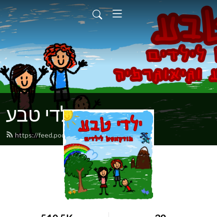
ילדי טבע
https://feed.podbean.com/omryg/feed.xml